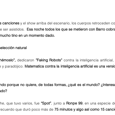
s canciones 
y el show arriba del escenario, los cuerpos retroceden 
 ser asistidos.  
Esa noche todos los que se metieron con Barro cobrar
on mucho tino en un momento dado. 
selección natural
hémoslo”, 
dedicaron 
”Faking Robots”
 contra la inteligencia artificia
 y paradójico. 
Matematica contra la inteligencia artificial es una versi
ndo porque no quiere, de todas formas, ¿qué es el mundo? ¿Interesa 
ado? 
he, que tuvo varios, fue 
“Spot”
,
junto a 
Ronpe 99
, en una especie de
 recuerdo que duró poco más de 
75 minutos y algo así como 15 canc