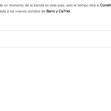
de un momento de la banda en este país, solo el tiempo dirá si 
Consti
sada a los nuevos sonidos de 
Barro y Ca7riel. 
y fernandez
el montes