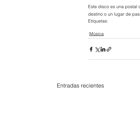
Este disco es una postal 
destino o un lugar de pa
Etiquetas:
ca7riel
Niceto Club
barro
chow
Música
Entradas recientes