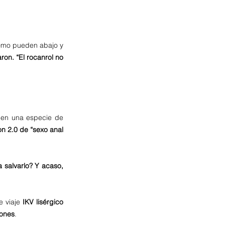
como pueden abajo y 
on. “El rocanrol no 
l, en una especie de 
on 2.0 de “sexo anal 
salvarlo? Y acaso, 
 viaje 
IKV lisérgico 
iones
. 