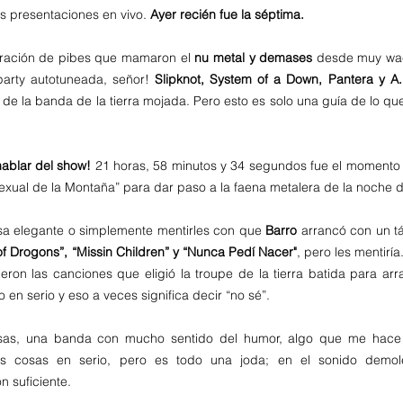
 presentaciones en vivo.
 Ayer recién fue la séptima.
eración de pibes que mamaron el 
nu metal y demases
 desde muy wac
arty autotuneada, señor! 
Slipknot, System of a Down, Pantera y A.
de la banda de la tierra mojada. Pero esto es solo una guía de lo qu
ablar del show!
 21 horas, 58 minutos y 34 segundos fue el momento 
xual de la Montaña” para dar paso a la faena metalera de la noche d
a elegante o simplemente mentirles con que 
Barro
 arrancó con un t
f Drogons”, “Missin Children” y “Nunca Pedí Nacer"
, pero les mentiría
eron las canciones que eligió la troupe de la tierra batida para arr
en serio y eso a veces significa decir “no sé”. 
s cosas en serio, pero es todo una joda; en el sonido demol
n suficiente.