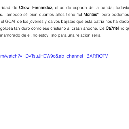
gridad de 
Chowi Fernandez
, el as de espada de la banda; todavía
s. Tampoco sé bien cuántos años tiene “
El Montes”
, pero podemos 
s el GOAT de los jóvenes y calvos bajistas que esta patria nos ha dado
te golpea tan duro como ese cristiano al crash anoche. De
 Ca7riel 
no q
namorado de él, no estoy listo para una relación seria. 
.com/watch?v=DvTsuJH0W9o&ab_channel=BARROTV