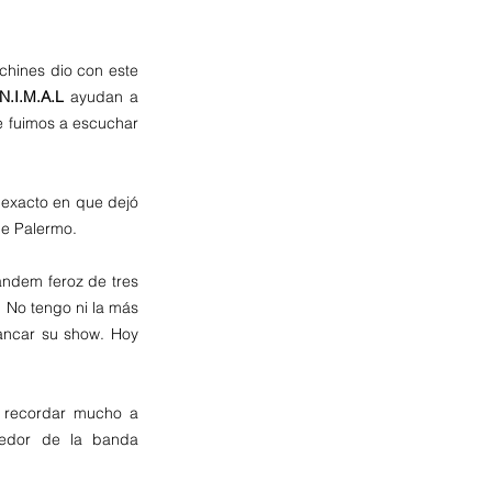
hines dio con este 
N.I.M.A.L 
ayudan a 
e fuimos a escuchar 
exacto en que dejó 
e Palermo. 
ándem feroz de tres 
. No tengo ni la más 
ancar su show. Hoy 
 es, entre otras cosas, una banda con mucho sentido del humor, algo que me hace recordar mucho a 
edor de la banda 